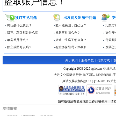
盗取账户信息！
预订常见问题
出发前及出游中问题
支
纯玩是什么意思？
能不能脱团，自己玩？
汇款方
双飞、双卧都是什么意
紧急事件怎么办？
支付安
单房差是什么？
旅途中生病了怎么办？
付款须
独立成团可以吗？
有旅游保险吗？保额多
发票怎
关于我们
|
服务条款
|
付款方式
|
Copyright 2008-2025
zglxw.cn 热线电话
大连文化国际旅行社 旗下网站 1890986681
真诚交换友情链接：QQ:837506115 旅行
如有版权所有者发现自己作品被使用，请
友情链接