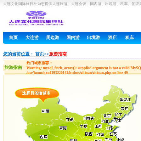
大连文化国际旅行社为您提供大连旅游、大连会议、国内游、出境游、租车、签证
首页
大连游
周边游
国内游
出境游
酒店
租车
您的当前位置：
首页
>>
旅游指南
热门城市推荐：
旅游指南
Warning
: mysql_fetch_array(): supplied argument is not a valid MySQL
/usr/home/qxu1193220142/htdocs/zhinan/zhinan.php
on line
49