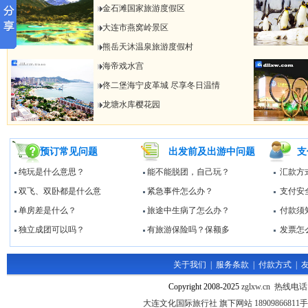
金石滩国家旅游度假区
大连市燕窝岭景区
熊岳天沐温泉旅游度假村
海帝戏水宫
佟二堡海宁皮革城 尽享冬日温情
龙塘水库樱花园
预订常见问题
出发前及出游中问题
支
纯玩是什么意思？
能不能脱团，自己玩？
汇款方
双飞、双卧都是什么意
紧急事件怎么办？
支付安
单房差是什么？
旅途中生病了怎么办？
付款须
独立成团可以吗？
有旅游保险吗？保额多
发票怎
关于我们
|
服务条款
|
付款方式
|
Copyright 2008-2025
zglxw.cn 热线电话
大连文化国际旅行社 旗下网站 1890986681