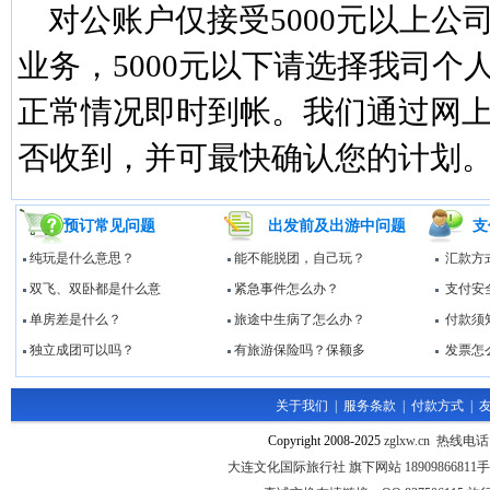
对公账户仅接受5000元以上公
业务，5000元以下请选择我司个
正常情况即时到帐。我们通过网
否收到，并可最快确认您的计划
预订常见问题
出发前及出游中问题
支
纯玩是什么意思？
能不能脱团，自己玩？
汇款方
双飞、双卧都是什么意
紧急事件怎么办？
支付安
单房差是什么？
旅途中生病了怎么办？
付款须
独立成团可以吗？
有旅游保险吗？保额多
发票怎
关于我们
|
服务条款
|
付款方式
|
Copyright 2008-2025
zglxw.cn 热线电话
大连文化国际旅行社 旗下网站 1890986681