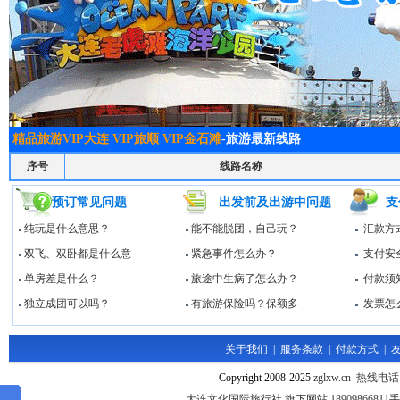
精品旅游VIP大连 VIP旅顺 VIP金石滩
-旅游最新线路
序号
线路名称
预订常见问题
出发前及出游中问题
支
纯玩是什么意思？
能不能脱团，自己玩？
汇款方
双飞、双卧都是什么意
紧急事件怎么办？
支付安
单房差是什么？
旅途中生病了怎么办？
付款须
独立成团可以吗？
有旅游保险吗？保额多
发票怎
关于我们
|
服务条款
|
付款方式
|
Copyright 2008-2025
zglxw.cn 热线电话
大连文化国际旅行社 旗下网站 1890986681