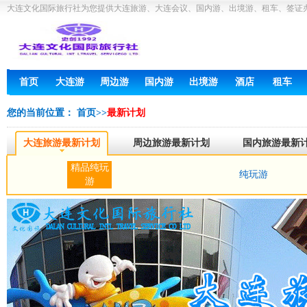
大连文化国际旅行社为您提供大连旅游、大连会议、国内游、出境游、租车、签证
首页
大连游
周边游
国内游
出境游
酒店
租车
您的当前位置：
首页
>>
最新计划
大连旅游最新计划
周边旅游最新计划
国内旅游最新
精品纯玩
纯玩游
游