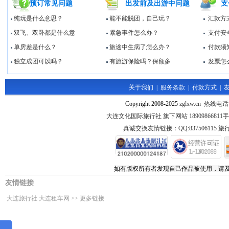
预订常见问题
出发前及出游中问题
支
纯玩是什么意思？
能不能脱团，自己玩？
汇款方
双飞、双卧都是什么意
紧急事件怎么办？
支付安
单房差是什么？
旅途中生病了怎么办？
付款须
独立成团可以吗？
有旅游保险吗？保额多
发票怎
关于我们
|
服务条款
|
付款方式
|
Copyright 2008-2025
zglxw.cn 热线电话
大连文化国际旅行社 旗下网站 1890986681
真诚交换友情链接：QQ:837506115 旅行
如有版权所有者发现自己作品被使用，请
友情链接
大连旅行社
大连租车网
>>
更多链接