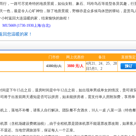
而行，一路可尽览奇特的地质景观，如仙女鞋、象石、玛玲鸟石等造型各异其趣，行
天一色，最是令人心旷神怡，除了地质景观，野柳亦是众多候鸟休憩的驿站，是赏鸟
个小时返回大连温暖的家，结束愉快的旅程！
U5669 (1730-1930上海/台北)
返回您温暖的家！
门市价
网上优惠价
备注
直接预定
4月21、24、25、28
4380元/人
3880
元/人
日5月1、2
时间是下午15点之后，退房时间是中午12点之前，如出现单男或单女的情况，贵司请
公司将于出发前两天通知是否可以拼房，如未能拼房者，需支付单人房附加费，享用单
机上，落地不补餐，请客人自行解决。团队餐不含酒水，10人一桌 八菜一汤（特色餐
济舱机票（含机场建设费燃油税）, 由于全程机票是团体机票不能退票改票改期，如果客
均不退还。当地空调旅游车，保证每人一个正座。