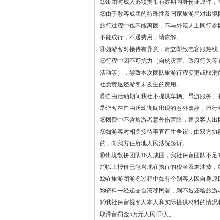
②出团时成人必须携带有效期内身份证原件，
③由于散客成团的特殊性及国家旅游局对出境
旅行过程中也不能离团，不与外籍人士同行参
不能成行，不退费用，请谅解。
④如游客对接待有异意，请立即致电客服热线
⑤行程中因不可抗力（自然灾害、政府行为等
活动等），导致本次团队旅游行程变更或取消
社负责退还游客未发生的费用。
⑥自由活动期间我社不提供车辆、导游服务、
⑦游客在自由活动期间出现的意外事故，旅行
⑧团费中不含旅游者意外伤害险，建议客人出
⑨如游客对相关接待事宜产生争议，由双方协
的，向我方住所地人民法院起诉。
⑩出境散拼团队16人成团，我社保留团队不足
⑾以上报价已包含现在执行的税金及燃油费，
⑿在旅游团游览过程中如有个别客人因自身原
⒀资料一经递交台湾移民署，则不退还给旅游
⒁我社保留视客人本人和实际提供材料的情况
取滞留罚金5万元人民币/人。