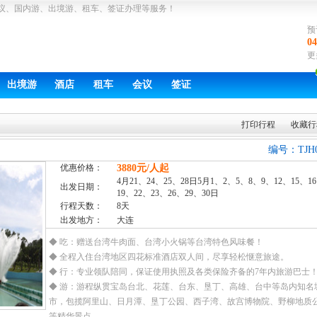
议、国内游、出境游、租车、签证办理等服务！
预
04
更
出境游
酒店
租车
会议
签证
打印行程
收藏行
编号：TJH
优惠价格：
3880元/人起
4月21、24、25、28日5月1、2、5、8、9、12、15、1
出发日期：
19、22、23、26、29、30日
行程天数：
8天
出发地方：
大连
◆ 吃：赠送台湾牛肉面、台湾小火锅等台湾特色风味餐！
◆ 全程入住台湾地区四花标准酒店双人间，尽享轻松惬意旅途。
◆ 行：专业领队陪同，保证使用执照及各类保险齐备的7年内旅游巴士
◆ 游：游程纵贯宝岛台北、花莲、台东、垦丁、高雄、台中等岛内知名
市，包揽阿里山、日月潭、垦丁公园、西子湾、故宫博物院、野柳地质
等精华景点。