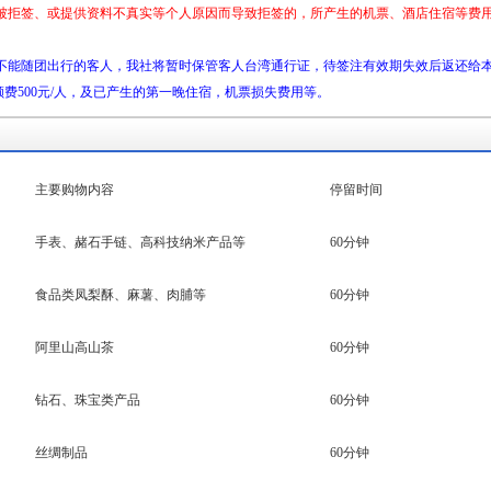
被拒签、或提供资料不真实等个人原因而导致拒签的，所产生的机票、酒店住宿等费
不能随团出行的客人，我社将暂时保管客人台湾通行证，待签注有效期失效后返还给
额费500元/人，及已产生的第一晚住宿，机票损失费用等。
主要购物内容
停留时间
手表、赭石手链、高科技纳米产品等
60分钟
食品类凤梨酥、麻薯、肉脯等
60分钟
阿里山高山茶
60分钟
钻石、珠宝类产品
60分钟
丝绸制品
60分钟