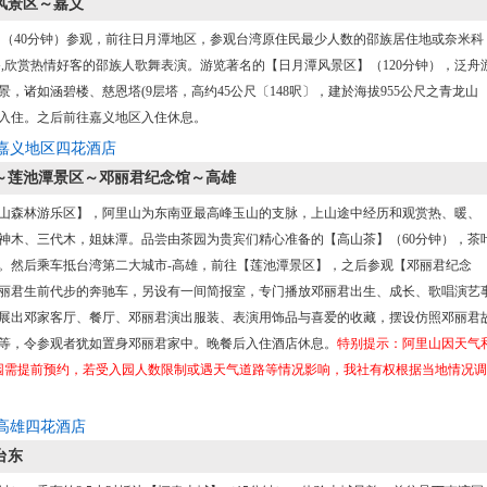
风景区～嘉义
】（40分钟）参观，前往日月潭地区，参观台湾原住民最少人数的邵族居住地或奈米科
,欣赏热情好客的邵族人歌舞表演。游览著名的【日月潭风景区】（120分钟），泛舟
诸如涵碧楼、慈恩塔(9层塔，高约45公尺〔148呎〕，建於海拔955公尺之青龙山
入住。之后前往嘉义地区入住休息。
嘉义地区四花酒店
～莲池潭景区～邓丽君纪念馆～高雄
山森林游乐区】，阿里山为东南亚最高峰玉山的支脉，上山途中经历和观赏热、暖、
神木、三代木，姐妹潭。品尝由茶园为贵宾们精心准备的【高山茶】（60分钟），茶
。然后乘车抵台湾第二大城市-高雄，前往【莲池潭景区】，之后参观【邓丽君纪念
丽君生前代步的奔驰车，另设有一间简报室，专门播放邓丽君出生、成长、歌唱演艺
展出邓家客厅、餐厅、邓丽君演出服装、表演用饰品与喜爱的收藏，摆设仿照邓丽君
等，令参观者犹如置身邓丽君家中。晚餐后入住酒店休息。
特别提示：阿里山因天气
园需提前预约，若受入园人数限制或遇天气道路等情况影响，我社有权根据当地情况调
高雄四花酒店
台东