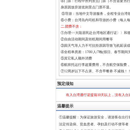
④门票：行程中所列景点门票（不含需要另
身原因放弃游览则景点门票不退。
⑤导游：当地中文导游服务，全程专业台湾
⑥小费：台湾岛内司机和导游的小费（每人每天
二.团费不含：
①办理<<大陆居民赴台湾地区通行证〉〉和签
②自由活动期间及转机期间用餐等
③因天气等人力不可抗拒原因导致飞机延误
④全程单房差：1700/人/7晚(假日、春节期间
⑤其它私人额外消费
⑥航班托运行李超重费用，不含航空保险费
⑦12周岁以下不占床、不含早餐劵 不减钱！！
预定须知
有入台湾通行证提前10天以上，没有入台
温馨提示
①温馨提醒：为保证旅游安全，请游客在出行
法定传染病、贫血患者、孕妇及行动不便等者