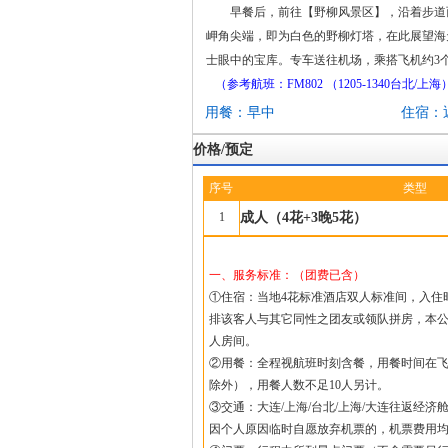
早餐后，前往【野柳风景区】，沿着步道
岬角尖端，即为白色的野柳灯塔，在此展望海
士眼中的宝库。专车送往机场，乘搭飞机约3
（参考航班：FM802 （1205-1340台北/上海） M
用餐：早中
住宿：
价格/预定
序号
类型
1
成人（4花+3晚5花）
一、服务标准：（团费已含）
①住宿：当地4花标准酒店双人标准间，入住
排该客人与其它同性之团友或领队拼房，本
人房间。
②用餐：全程视航班时刻含餐，用餐时间在飞
除外），用餐人数不足10人另计。
③交通：大连/上海/台北/上海/大连往返经
因个人原因临时自愿放弃机票的，机票费用