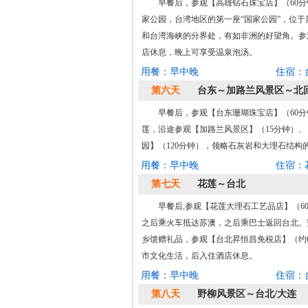
早餐后，参观【高雄钻石珠宝店】（60分
家公园，台湾地区的第一座“国家公园”，位
和台湾海峡的分界处，有如非洲的好望角。参
店休息，晚上可享受温泉泡汤。
用餐：早中晚
住宿：
第六天
台东～加路兰风景区～北
早餐后，参观【台东珊瑚珠宝店】（60分
莲，沿途参观【加路兰风景区】（15分钟）
园】（120分钟），领略石灰岩和大理石结
用餐：早中晚
住宿：
第七天
花莲～台北
早餐后,参观【花莲大理石工艺品店】（
之后乘火车抵达苏澳，之后乘巴士返回台北。
乡馈赠礼品，参观【台北昇恒昌免税店】（约
市文化生活，后入住酒店休息。
用餐：早中晚
住宿：
第八天
野柳风景区～台北/大连