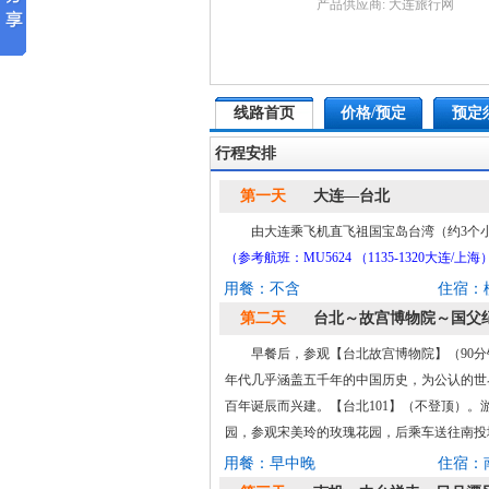
产品供应商: 大连旅行网
线路首页
价格/预定
预定
行程安排
第一天
大连—台北
由大连乘飞机直飞祖国宝岛台湾（约3个
（参考航班：MU5624 （1135-1320大连/上海）M
用餐：不含
住宿：
第二天
台北～故宫博物院～国父纪
早餐后，参观【台北故宫博物院】（90
年代几乎涵盖五千年的中国历史，为公认的世
百年诞辰而兴建。【台北101】（不登顶）。
园，参观宋美玲的玫瑰花园，后乘车送往南投
用餐：早中晚
住宿：