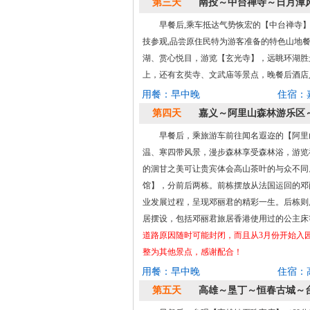
第三天
南投～中台禅寺～日月潭
早餐后,乘车抵达气势恢宏的【中台禅寺
技参观,品尝原住民特为游客准备的特色山地餐
湖、赏心悦目，游览【玄光寺】，远眺环湖胜景，
上，还有玄奘寺、文武庙等景点，晚餐后酒店
用餐：早中晚
住宿：
第四天
嘉义～阿里山森林游乐区
早餐后，乘旅游车前往闻名遐迩的【阿里
温、寒四带风景，漫步森林享受森林浴，游览
的洄甘之美可让贵宾体会高山茶叶的与众不同
馆】，分前后两栋。前栋摆放从法国运回的邓
业发展过程，呈现邓丽君的精彩一生。后栋则
居摆设，包括邓丽君旅居香港使用过的公主床
道路原因随时可能封闭，而且从3月份开始入
整为其他景点，感谢配合！
用餐：早中晚
住宿：
第五天
高雄～垦丁～恒春古城～