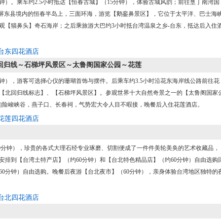
钟）。乘车约2.5小时抵达【恒春古城】（15分钟），体验古城风韵；前往垦丁南湾国
于屏东县境内的恒春半岛上，三面环海，游览【鹅銮鼻景区】，它位于太平洋、巴士海
观【猫鼻头】奇石海岸；之后乘旅游大巴约3小时抵台湾温泉之乡-台东，抵达后入住
台东四花酒店
回归线～石梯坪风景区～太鲁阁国家公园～花莲
钟），游客可选择心仪的珊瑚首饰与摆件。后乘车约3.5小时沿花东海岸线公路前往花
、【北回归线标志】、【石梯坪风景区】。参观世界十大自然奇景之一的【太鲁阁国家
构的险峻峡谷，燕子口、长春祠，气势宏大令人目不暇接，晚餐后入住花莲酒店。
花莲四花酒店
60分钟），珍贵的各式大理石经专业琢磨、切割便成了一件件美轮美奂的艺术收藏品，
安排到【台湾土特产店】（约60分钟）和【台北特色精品店】（约60分钟）自由选购
60分钟）自由选购。晚餐后夜游【台北夜市】（60分钟），亲身体验台湾地区独特的
台北四花酒店