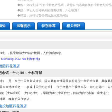
◆购：全程安排7个台湾特色产品店，让您自由选购各类台湾特色纪念品
◆娱：保证无任何额外的自费收费，开心畅游！
◆赠送：旅行社责任保险及旅游意外险
须知
温馨提示
特别推荐
相关线路
小时），搭乘旅游大巴前往桃园，入住酒店休息。
U5005(1555-1740上海/台北)
桃园四花酒店
念馆～台北101～士林官邸
分钟），是一座仿中国宫殿式建筑，院内藏有全世界最多的无价中华艺术宝藏，其收藏
界四大博物馆之一；参观【国父纪念馆】，位于台北市仁爱路四段，为纪念孙中山先
游览【士林官邸】（约30分钟），早期为蒋公中正住处，目前为台北市第一座生态公
地区，晚餐后入住酒店。
南投地区四花酒店