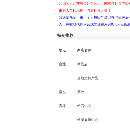
凡因客人之前有过赴台经历、或有过赴台申请
由客人自行承担，与旅行社无关！
⒂退团规定：由于个人原因导致已办理证件后
人，并收取代办入台观光证费用200元/人及配
特别推荐
地点
商店名称
台北
精品店
当地土特产品
嘉义
茶叶
高雄
钻石中心
丝绸展示中心