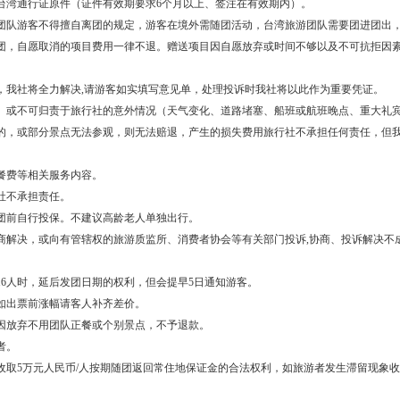
台湾通行证原件（证件有效期要求6个月以上、签注在有效期内）。
团队游客不得擅自离团的规定，游客在境外需随团活动，台湾旅游团队需要团进团出
团，自愿取消的项目费用一律不退。赠送项目因自愿放弃或时间不够以及不可抗拒因
，我社将全力解决,请游客如实填写意见单，处理投诉时我社将以此作为重要凭证。
）或不可归责于旅行社的意外情况（天气变化、道路堵塞、船班或航班晚点、重大礼
的，或部分景点无法参观，则无法赔退，产生的损失费用旅行社不承担任何责任，但
餐费等相关服务内容。
社不承担责任。
团前自行投保。不建议高龄老人单独出行。
商解决，或向有管辖权的旅游质监所、消费者协会等有关部门投诉,协商、投诉解决不
16人时，延后发团日期的权利，但会提早5日通知游客。
如出票前涨幅请客人补齐差价。
因放弃不用团队正餐或个别景点，不予退款。
者。
收取5万元人民币/人按期随团返回常住地保证金的合法权利，如旅游者发生滞留现象收