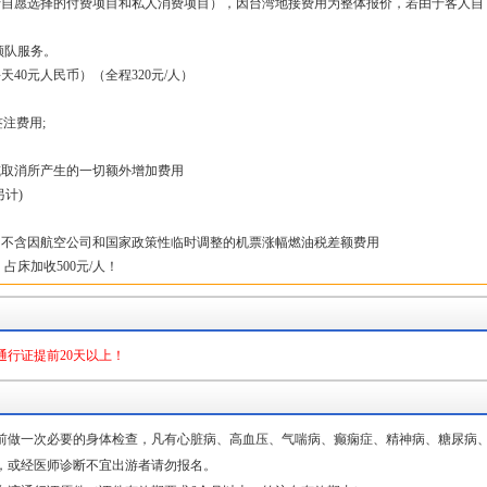
行自愿选择的付费项目和私人消费项目），因台湾地接费用为整体报价，若由于客人自
领队服务。
40元人民币）（全程320元/人）
注费用;
或取消所产生的一切额外增加费用
另计)
，不含因航空公司和国家政策性临时调整的机票涨幅燃油税差额费用
占床加收500元/人！
通行证提前20天以上！
前做一次必要的身体检查，凡有心脏病、高血压、气喘病、癫痫症、精神病、糖尿病
，或经医师诊断不宜出游者请勿报名。