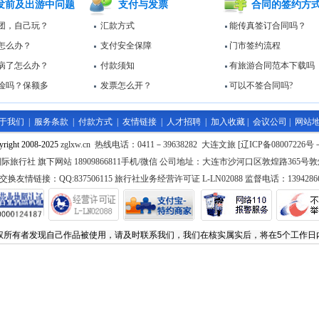
发前及出游中问题
支付与发票
合同的签约方
团，自己玩？
汇款方式
能传真签订合同吗？
怎么办？
支付安全保障
门市签约流程
病了怎么办？
付款须知
有旅游合同范本下载吗
险吗？保额多
发票怎么开？
可以不签合同吗?
于我们
|
服务条款
|
付款方式
|
友情链接
|
人才招聘
|
加入收藏
|
会议公司
|
网站
yright 2008-2025
zglxw.cn 热线电话：0411－39638282 大连文旅 [
辽ICP备08007226号
旅行社 旗下网站 18909866811手机/微信 公司地址：大连市沙河口区敦煌路365号敦
交换友情链接：QQ:837506115 旅行社业务经营许可证 L-LN02088 监督电话：13942866
权所有者发现自己作品被使用，请及时联系我们，我们在核实属实后，将在5个工作日