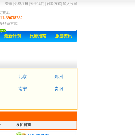
登录
|
免费注册
|
关于我们
|
付款方式
|
加入收藏
订电话：
11-39638282
多联系方式
最新计划
旅游指南
旅游资讯
北京
郑州
南宁
贵阳
价
发团日期