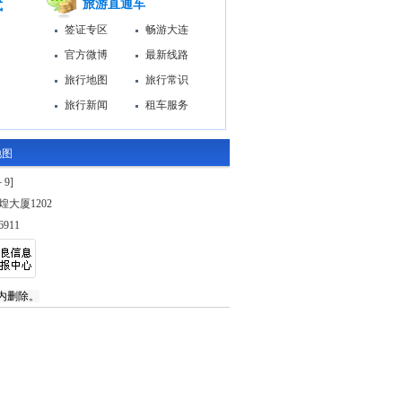
旅游直通车
式
签证专区
畅游大连
官方微博
最新线路
旅行地图
旅行常识
旅行新闻
租车服务
地图
－9
]
煌大厦1202
911
内删除。