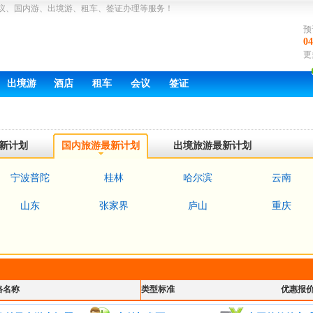
议、国内游、出境游、租车、签证办理等服务！
预
04
更
出境游
酒店
租车
会议
签证
新计划
国内旅游最新计划
出境旅游最新计划
宁波普陀
桂林
哈尔滨
云南
山东
张家界
庐山
重庆
路名称
类型标准
优惠报